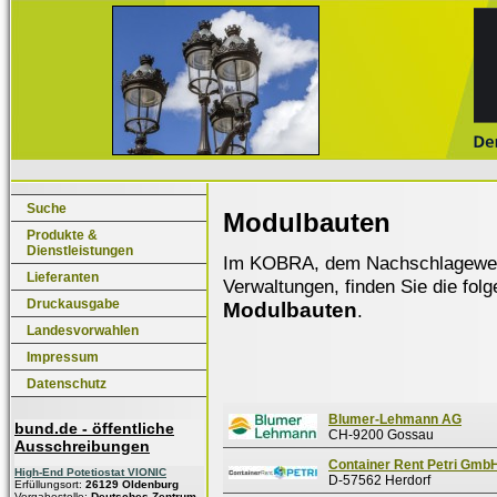
Suche
Modulbauten
Produkte &
Dienstleistungen
Im KOBRA, dem Nachschlagewerk f
Lieferanten
Verwaltungen, finden Sie die fol
Druckausgabe
Modulbauten
.
Landesvorwahlen
Impressum
Datenschutz
Blumer-Lehmann AG
bund.de - öffentliche
CH-9200 Gossau
Ausschreibungen
Container Rent Petri Gmb
High-End Potetiostat VIONIC
D-57562 Herdorf
Erfüllungsort:
26129 Oldenburg
Vergabestelle:
Deutsches Zentrum