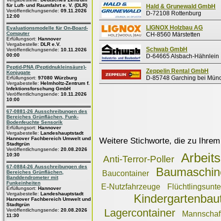
für Luft- und Raumfahrt e. V. (DLR)
Hald & Grunewald GmbH
Veröffentlichungsende:
09.11.2026
D-72108 Rottenburg
12:00
LIGNOX Holzbau AG
Evaluationsmodelle für On-Board-
Computer
CH-8560 Märstetten
Erfüllungsort:
Hannover
Vergabestelle:
DLR e.V.
Schwab GmbH
Veröffentlichungsende:
10.11.2026
00:00
D-64665 Alsbach-Hähnlein
Peptid-PNA (Peptidnukleinsäure)-
Zeppelin Rental GmbH
Konjugate
D-85748 Garching bei Mün
Erfüllungsort:
97080 Würzburg
Vergabestelle:
Helmholtz-Zentrum f.
Infektionsforschung GmbH
Veröffentlichungsende:
10.11.2026
10:00
67-0881-26 Ausschreibungen des
Bereiches Grünflächen, Funk-
Bodenfeuchte Sensorik
Erfüllungsort:
Hannover
Vergabestelle:
Landeshauptstadt
Hannover Fachbereich Umwelt und
Weitere Stichworte, die zu Ihrem
Stadtgrün
Veröffentlichungsende:
20.08.2026
Arbeit
10:30
Anti-Terror-Poller
67-0884-26 Ausschreibungen des
Baumaschin
Bereiches Grünflächen,
Baucontainer
Banddendrometer mit
Funkeinheiten
E-Nutzfahrzeuge
Flüchtlingsunte
Erfüllungsort:
Hannover
Vergabestelle:
Landeshauptstadt
Kindergartenbau
Hannover Fachbereich Umwelt und
Stadtgrün
Lagercontainer
Veröffentlichungsende:
20.08.2026
Mannschaft
11:30