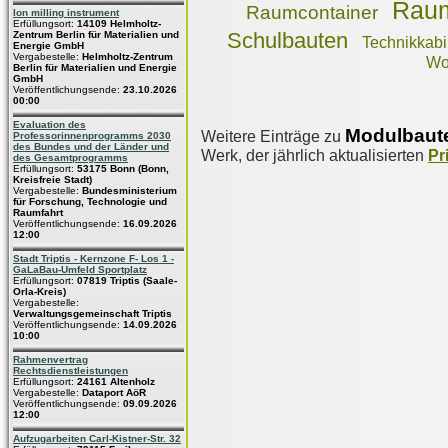
Rau
Raumcontainer
Ion milling instrument
Erfüllungsort:
14109 Helmholtz-
Schulbauten
Zentrum Berlin für Materialien und
Technikkab
Energie GmbH
Vergabestelle:
Helmholtz-Zentrum
Wo
Berlin für Materialien und Energie
GmbH
Veröffentlichungsende:
23.10.2026
00:00
Evaluation des
Modulbaut
Weitere Einträge zu
Professorinnenprogramms 2030
des Bundes und der Länder und
Werk, der jährlich aktualisierten
Pr
des Gesamtprogramms
Erfüllungsort:
53175 Bonn (Bonn,
Kreisfreie Stadt)
Vergabestelle:
Bundesministerium
für Forschung, Technologie und
Raumfahrt
Veröffentlichungsende:
16.09.2026
12:00
Stadt Triptis - Kernzone F- Los 1 -
GaLaBau-Umfeld Sportplatz
Erfüllungsort:
07819 Triptis (Saale-
Orla-Kreis)
Vergabestelle:
Verwaltungsgemeinschaft Triptis
Veröffentlichungsende:
14.09.2026
10:00
Rahmenvertrag
Rechtsdienstleistungen
Erfüllungsort:
24161 Altenholz
Vergabestelle:
Dataport AöR
Veröffentlichungsende:
09.09.2026
12:00
Aufzugarbeiten Carl-Kistner-Str. 32