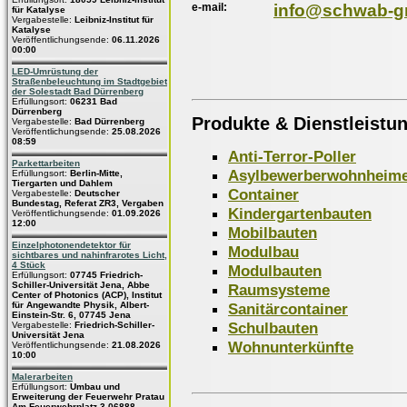
e-mail:
info@schwab-g
für Katalyse
Vergabestelle:
Leibniz-Institut für
Katalyse
Veröffentlichungsende:
06.11.2026
00:00
LED-Umrüstung der
Straßenbeleuchtung im Stadtgebiet
der Solestadt Bad Dürrenberg
Erfüllungsort:
06231 Bad
Dürrenberg
Produkte & Dienstleistu
Vergabestelle:
Bad Dürrenberg
Veröffentlichungsende:
25.08.2026
08:59
Anti-Terror-Poller
Parkettarbeiten
Asylbewerberwohnheim
Erfüllungsort:
Berlin-Mitte,
Tiergarten und Dahlem
Container
Vergabestelle:
Deutscher
Bundestag, Referat ZR3, Vergaben
Kindergartenbauten
Veröffentlichungsende:
01.09.2026
12:00
Mobilbauten
Einzelphotonendetektor für
Modulbau
sichtbares und nahinfrarotes Licht,
4 Stück
Modulbauten
Erfüllungsort:
07745 Friedrich-
Schiller-Universität Jena, Abbe
Raumsysteme
Center of Photonics (ACP), Institut
Sanitärcontainer
für Angewandte Physik, Albert-
Einstein-Str. 6, 07745 Jena
Schulbauten
Vergabestelle:
Friedrich-Schiller-
Universität Jena
Wohnunterkünfte
Veröffentlichungsende:
21.08.2026
10:00
Malerarbeiten
Erfüllungsort:
Umbau und
Erweiterung der Feuerwehr Pratau
Am Feuerwehrplatz 3 06888