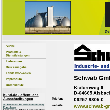
Suche
Produkte &
Dienstleistungen
Lieferanten
Druckausgabe
Landesvorwahlen
Schwab Gm
Impressum
Datenschutz
Kiefernweg 6
D-64665 Alsbac
bund.de - öffentliche
Ausschreibungen
Telefon:
06257 9305-0
Aufbau einer Druckluftversorgung
website:
www.schwab-g
Forschung
Erfüllungsort:
18059 Leibniz-Institut