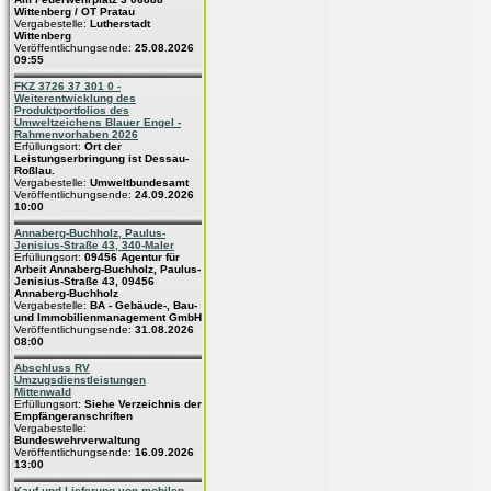
Wittenberg / OT Pratau
Vergabestelle:
Lutherstadt
Wittenberg
Veröffentlichungsende:
25.08.2026
09:55
FKZ 3726 37 301 0 -
Weiterentwicklung des
Produktportfolios des
Umweltzeichens Blauer Engel -
Rahmenvorhaben 2026
Erfüllungsort:
Ort der
Leistungserbringung ist Dessau-
Roßlau.
Vergabestelle:
Umweltbundesamt
Veröffentlichungsende:
24.09.2026
10:00
Annaberg-Buchholz, Paulus-
Jenisius-Straße 43, 340-Maler
Erfüllungsort:
09456 Agentur für
Arbeit Annaberg-Buchholz, Paulus-
Jenisius-Straße 43, 09456
Annaberg-Buchholz
Vergabestelle:
BA - Gebäude-, Bau-
und Immobilienmanagement GmbH
Veröffentlichungsende:
31.08.2026
08:00
Abschluss RV
Umzugsdienstleistungen
Mittenwald
Erfüllungsort:
Siehe Verzeichnis der
Empfängeranschriften
Vergabestelle:
Bundeswehrverwaltung
Veröffentlichungsende:
16.09.2026
13:00
Kauf und Lieferung von mobilen