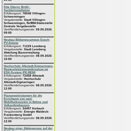
Kita Oberer Brühl -
Sanitärinstallation
Erfüllungsort:
78048 Villingen-
Schwenningen
Vergabestelle:
Stadt Villingen-
Schwenningen, RefBM-Stabsstelle
Zentrale Vergabestelle
Veröffentlichungsende:
09.09.2026
09:00
Neubau Bildungscampus Ezach;
PV-Anlage
Erfüllungsort:
71229 Leonberg
Vergabestelle:
Stadt Leonberg
Abteilung Bauverwaltung
Veröffentlichungsende:
08.09.2026
10:00
Hochschule Albstadt-Sigmaringen-
Rasterelektronenmikroskop mt
EDX-System (FE-REM)
Erfüllungsort:
72458 Albstadt
Vergabestelle:
Hochschule
Albstadt-Sigmaringen
Veröffentlichungsende:
08.09.2026
12:00
Planungsleistungen für die
Errichtung von zwei
Mobilfunkmasten in Böhne und
Volkardinghausen
Erfüllungsort:
34497 Korbach
Vergabestelle:
Energie Waldeck-
Frankenberg GmbH
Veröffentlichungsende:
08.09.2026
12:00
Neubau einer Abbiegespur auf der