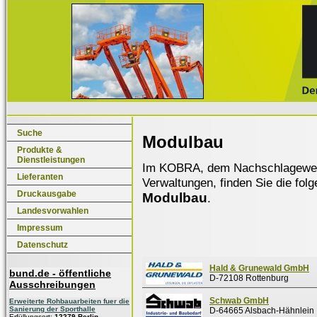
Suche
Modulbau
Produkte &
Dienstleistungen
Im KOBRA, dem Nachschlagewerk f
Lieferanten
Verwaltungen, finden Sie die fol
Druckausgabe
Modulbau
.
Landesvorwahlen
Impressum
Datenschutz
Hald & Grunewald GmbH
bund.de - öffentliche
D-72108 Rottenburg
Ausschreibungen
Schwab GmbH
Erweiterte Rohbauarbeiten fuer die
Sanierung der Sporthalle
D-64665 Alsbach-Hähnlein
Erfüllungsort:
12279 Berlin