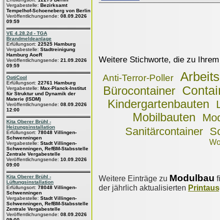
Vergabestelle:
Bezirksamt
Tempelhof-Schoeneberg von Berlin
Veröffentlichungsende:
08.09.2026
09:59
VE 4.28.2d - TGA
Brandmeldeanlage
Erfüllungsort:
22525 Hamburg
Vergabestelle:
Stadtreinigung
Hamburg AoeR
Weitere Stichworte, die zu Ihrem
Veröffentlichungsende:
21.09.2026
09:59
Arbeit
Anti-Terror-Poller
OptiCool
Erfüllungsort:
22761 Hamburg
Contai
Bürocontainer
Vergabestelle:
Max-Planck-Institut
für Struktur und Dynamik der
Materie (ISDM)
Kindergartenbauten
Veröffentlichungsende:
08.09.2026
12:00
Mobilbauten
Mod
Kita Oberer Brühl -
Heizungsinstallation
Sanitärcontainer
S
Erfüllungsort:
78048 Villingen-
Schwenningen
Wo
Vergabestelle:
Stadt Villingen-
Schwenningen, RefBM-Stabsstelle
Zentrale Vergabestelle
Veröffentlichungsende:
10.09.2026
09:00
Modulbau
Kita Oberer Brühl -
Weitere Einträge zu
f
Lüftungsinstallation
der jährlich aktualisierten
Printau
Erfüllungsort:
78048 Villingen-
Schwenningen
Vergabestelle:
Stadt Villingen-
Schwenningen, RefBM-Stabsstelle
Zentrale Vergabestelle
Veröffentlichungsende:
08.09.2026
09:00