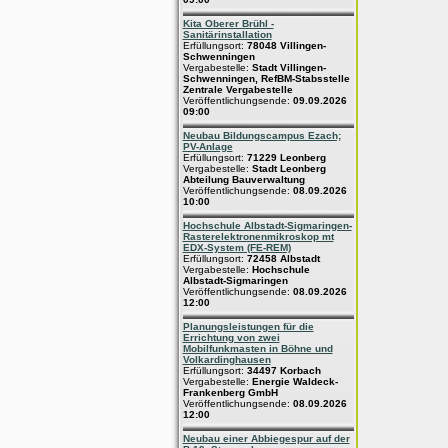
Kita Oberer Brühl -
Sanitärinstallation
Erfüllungsort:
78048 Villingen-
Schwenningen
Vergabestelle:
Stadt Villingen-
Schwenningen, RefBM-Stabsstelle
Zentrale Vergabestelle
Veröffentlichungsende:
09.09.2026
09:00
Neubau Bildungscampus Ezach;
PV-Anlage
Erfüllungsort:
71229 Leonberg
Vergabestelle:
Stadt Leonberg
Abteilung Bauverwaltung
Veröffentlichungsende:
08.09.2026
10:00
Hochschule Albstadt-Sigmaringen-
Rasterelektronenmikroskop mt
EDX-System (FE-REM)
Erfüllungsort:
72458 Albstadt
Vergabestelle:
Hochschule
Albstadt-Sigmaringen
Veröffentlichungsende:
08.09.2026
12:00
Planungsleistungen für die
Errichtung von zwei
Mobilfunkmasten in Böhne und
Volkardinghausen
Erfüllungsort:
34497 Korbach
Vergabestelle:
Energie Waldeck-
Frankenberg GmbH
Veröffentlichungsende:
08.09.2026
12:00
Neubau einer Abbiegespur auf der