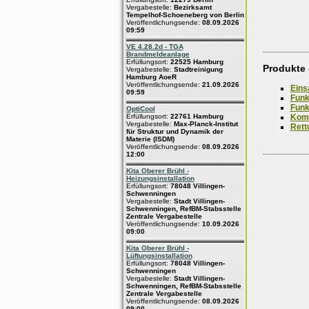
Vergabestelle:
Bezirksamt
Tempelhof-Schoeneberg von Berlin
Veröffentlichungsende:
08.09.2026
09:59
VE 4.28.2d - TGA
Brandmeldeanlage
Erfüllungsort:
22525 Hamburg
Produkte 
Vergabestelle:
Stadtreinigung
Hamburg AoeR
Veröffentlichungsende:
21.09.2026
Eins
09:59
Funk
Funk
OptiCool
Kom
Erfüllungsort:
22761 Hamburg
Vergabestelle:
Max-Planck-Institut
Rett
für Struktur und Dynamik der
Materie (ISDM)
Veröffentlichungsende:
08.09.2026
12:00
Kita Oberer Brühl -
Heizungsinstallation
Erfüllungsort:
78048 Villingen-
Schwenningen
Vergabestelle:
Stadt Villingen-
Schwenningen, RefBM-Stabsstelle
Zentrale Vergabestelle
Veröffentlichungsende:
10.09.2026
09:00
Kita Oberer Brühl -
Lüftungsinstallation
Erfüllungsort:
78048 Villingen-
Schwenningen
Vergabestelle:
Stadt Villingen-
Schwenningen, RefBM-Stabsstelle
Zentrale Vergabestelle
Veröffentlichungsende:
08.09.2026
09:00