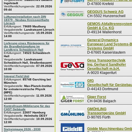
Ingolstadt
D-47800 Krefeld
Veröffentlichungsende:
22.09.2026
09:44
GEGGUS Schweiz AG
CH-5502 Hunzenschwil
Lüftungsinstallation nach DIN
18379 - Neubau Kreissporthalle
Lörrach
GEMOS-Abfalltrennsyste
Erfüllungsort:
79689 Maulburg
GmbH & Co. KG
Vergabestelle:
Landratsamt Lörrach
D-49134 Wallenhorst
Veröffentlichungsende:
15.09.2026
14:00
General Dynamics
Lieferung eines Rüstwagens für
European Land Systems-B
die Brandbekämpfung im
Systems GmbH
Landkreis Schwäbisch Hall
D-67665 Kaiserslautern
Erfüllungsort:
74523 Schwäbisch
Hall
Vergabestelle:
Landratsamt
Gesa Transporttechnik
Schwäbisch Hall, Straßenbauamt
Ing. Gerhard Sandhofer
Veröffentlichungsende:
07.09.2026
Gesellschaft m.b.H.
10:00
A-9020 Klagenfurt
Integral Field Unit
Erfüllungsort:
85748 Garching bei
GfG
München
Gesellschaft für Geräteb
Vergabestelle:
Max-Planck-Institut
D-44143 Dortmund
für extraterrestrische Physik
(MPE)
Veröffentlichungsende:
11.09.2026
Giger Forst
12:00
CH-9436 Balgach
Kontrollraum-Möblierung für das
GMÖHLING
CAST Gebäude
Erfüllungsort:
22607 Hamburg
Transportgeräte GmbH
Vergabestelle:
Helmholtz DESY
D-90765 Fürth
Veröffentlichungsende:
10.09.2026
12:00
Gödde Maschinenbau Gm
Sielreinigung 2026 - 2030