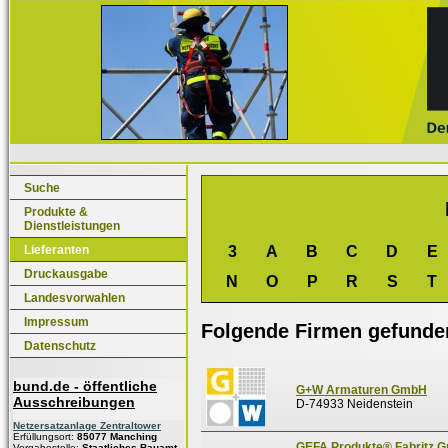
Suche
Produkte &
Dienstleistungen
Lieferanten
3
A
B
C
D
E
Druckausgabe
N
O
P
R
S
T
Landesvorwahlen
Impressum
Folgende Firmen gefunde
Datenschutz
bund.de - öffentliche
G+W Armaturen GmbH
Ausschreibungen
D-74933 Neidenstein
Netzersatzanlage Zentraltower
Erfüllungsort:
85077 Manching
GEFA Produkte® Fabritz 
Vergabestelle:
Staatliches Bauamt