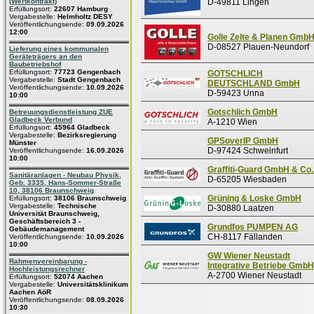
(Wertkontrakt)
D-49811 Lingen
Erfüllungsort:
22607 Hamburg
Vergabestelle:
Helmholtz DESY
Veröffentlichungsende:
09.09.2026
12:00
Golle Zelte & Planen Gmb
D-08527 Plauen-Neundorf
Lieferung eines kommunalen
Geräteträgers an den
Baubetriebshof
Erfüllungsort:
77723 Gengenbach
GOTSCHLICH
Vergabestelle:
Stadt Gengenbach
DEUTSCHLAND GmbH
Veröffentlichungsende:
10.09.2026
D-59423 Unna
10:00
Gotschlich GmbH
Betreuungsdienstleistung ZUE
Gladbeck Verbund
A-1210 Wien
Erfüllungsort:
45964 Gladbeck
Vergabestelle:
Bezirksregierung
GPSoverIP GmbH
Münster
D-97424 Schweinfurt
Veröffentlichungsende:
16.09.2026
10:00
Graffiti-Guard GmbH & Co
Sanitäranlagen - Neubau Physik,
D-65205 Wiesbaden
Geb. 3335, Hans-Sommer-Straße
10, 38106 Braunschweig
Grüning & Loske GmbH
Erfüllungsort:
38106 Braunschweig
Vergabestelle:
Technische
D-30880 Laatzen
Universität Braunschweig,
Geschäftsbereich 3 -
Grundfos PUMPEN AG
Gebäudemanagement
CH-8117 Fällanden
Veröffentlichungsende:
10.09.2026
10:00
GW Wiener Neustadt
Rahmenvereinbarung -
Integrative Betriebe GmbH
Hochleistungsrechner
A-2700 Wiener Neustadt
Erfüllungsort:
52074 Aachen
Vergabestelle:
Universitätsklinikum
Aachen AöR
Veröffentlichungsende:
08.09.2026
10:30