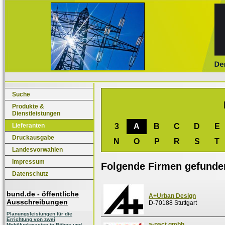
Suche
Produkte &
Dienstleistungen
Lieferanten
3
A
B
C
D
E
Druckausgabe
N
O
P
R
S
T
Landesvorwahlen
Impressum
Folgende Firmen gefunde
Datenschutz
bund.de - öffentliche
A+Urban Design
Ausschreibungen
D-70188 Stuttgart
Planungsleistungen für die
Errichtung von zwei
a-pact gmbh
Mobilfunkmasten in Böhne und