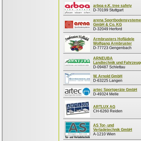
arboa e.K. tree safety
D-70199 Stuttgart
arena Sportbodensysteme
GmbH & Co. KG
D-32049 Herford
Armbrusters Hoflädele
Wolfgang Armbruster
D-77723 Gengenbach
ARNEUBA
Landtechnik und Fahrzeu
D-09487 Schlettau
W. Arnold GmbH
D-63225 Langen
artec Sportgeräte GmbH
D-49324 Melle
ARTLUX AG
CH-6260 Reiden
AS Tor- und
Verladetechnik GmbH
A-1210 Wien