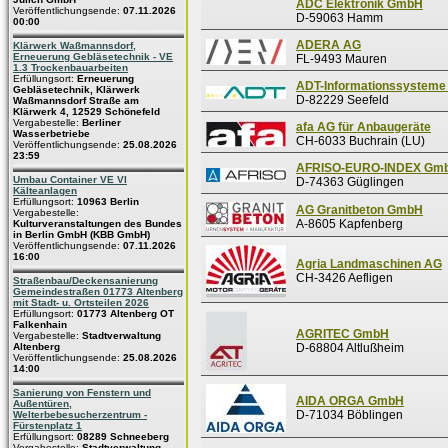
ADC Elektronik GmbH
Veröffentlichungsende:
07.11.2026
D-59063 Hamm
00:00
ADERA AG
Klärwerk Waßmannsdorf,
Erneuerung Gebläsetechnik - VE
FL-9493 Mauren
1.3 Trockenbauarbeiten
Erfüllungsort:
Erneuerung
ADT-Informationssystem
Gebläsetechnik, Klärwerk
D-82229 Seefeld
Waßmannsdorf Straße am
Klärwerk 4, 12529 Schönefeld
Vergabestelle:
Berliner
afa AG für Anbaugeräte
Wasserbetriebe
CH-6033 Buchrain (LU)
Veröffentlichungsende:
25.08.2026
23:59
AFRISO-EURO-INDEX Gm
Umbau Container VE VI
D-74363 Güglingen
Kälteanlagen
Erfüllungsort:
10963 Berlin
AG Granitbeton GmbH
Vergabestelle:
A-8605 Kapfenberg
Kulturveranstaltungen des Bundes
in Berlin GmbH (KBB GmbH)
Veröffentlichungsende:
07.11.2026
16:00
Agria Landmaschinen AG
CH-3426 Aefligen
Straßenbau/Deckensanierung
Gemeindestraßen 01773 Altenberg
mit Stadt- u. Ortsteilen 2026
Erfüllungsort:
01773 Altenberg OT
Falkenhain
AGRITEC GmbH
Vergabestelle:
Stadtverwaltung
Altenberg
D-68804 Altlußheim
Veröffentlichungsende:
25.08.2026
14:00
Sanierung von Fenstern und
AIDA ORGA GmbH
Außentüren,
D-71034 Böblingen
Welterbebesucherzentrum -
Fürstenplatz 1
Erfüllungsort:
08289 Schneeberg
Vergabestelle:
Stadtverwaltung