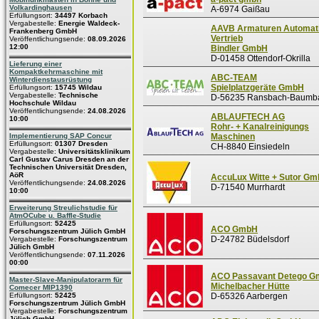
Volkardinghausen
A-6974 Gaißau
Erfüllungsort:
34497 Korbach
Vergabestelle:
Energie Waldeck-
AAVB Armaturen Automati
Frankenberg GmbH
Vertrieb
Veröffentlichungsende:
08.09.2026
12:00
Bindler GmbH
D-01458 Ottendorf-Okrilla
Lieferung einer
Kompaktkehrmaschine mit
ABC-TEAM
Winterdienstausrüstung
Spielplatzgeräte GmbH
Erfüllungsort:
15745 Wildau
Vergabestelle:
Technische
D-56235 Ransbach-Baumb
Hochschule Wildau
Veröffentlichungsende:
24.08.2026
ABLAUFTECH AG
10:00
Rohr- + Kanalreinigungs
Implementierung SAP Concur
Maschinen
Erfüllungsort:
01307 Dresden
CH-8840 Einsiedeln
Vergabestelle:
Universitätsklinikum
Carl Gustav Carus Dresden an der
Technischen Universität Dresden,
AöR
AccuLux Witte + Sutor G
Veröffentlichungsende:
24.08.2026
D-71540 Murrhardt
10:00
Erweiterung Streulichstudie für
AtmOCube u. Baffle-Studie
Erfüllungsort:
52425
ACO GmbH
Forschungszentrum Jülich GmbH
D-24782 Büdelsdorf
Vergabestelle:
Forschungszentrum
Jülich GmbH
Veröffentlichungsende:
07.11.2026
00:00
ACO Passavant Detego 
Master-Slave-Manipulatorarm für
Michelbacher Hütte
Comecer MIP1390
Erfüllungsort:
52425
D-65326 Aarbergen
Forschungszentrum Jülich GmbH
Vergabestelle:
Forschungszentrum
Jülich GmbH