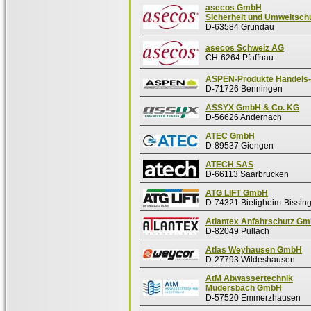
asecos GmbH
Sicherheit und Umweltsch
D-63584 Gründau
asecos Schweiz AG
CH-6264 Pfaffnau
ASPEN-Produkte Handel
D-71726 Benningen
ASSYX GmbH & Co. KG
D-56626 Andernach
ATEC GmbH
D-89537 Giengen
ATECH SAS
D-66113 Saarbrücken
ATG LIFT GmbH
D-74321 Bietigheim-Bissin
Atlantex Anfahrschutz G
D-82049 Pullach
Atlas Weyhausen GmbH
D-27793 Wildeshausen
AtM Abwassertechnik
Mudersbach GmbH
D-57520 Emmerzhausen