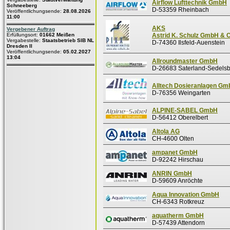
Airflow Lufttechnik GmbH
Schneeberg
D-53359 Rheinbach
Veröffentlichungsende:
28.08.2026
11:00
AKS
Vergebener Auftrag
Erfüllungsort:
01662 Meißen
Astrid K. Schulz GmbH & 
Vergabestelle:
Staatsbetrieb SIB NL
D-74360 Ilsfeld-Auenstein
Dresden II
Veröffentlichungsende:
05.02.2027
13:04
Allroundmaster GmbH
D-26683 Saterland-Sedels
Alltech Dosieranlagen G
D-76356 Weingarten
ALPINE-SABEL GmbH
D-56412 Oberelbert
Altola AG
CH-4600 Olten
ampanet GmbH
D-92242 Hirschau
ANRIN GmbH
D-59609 Anröchte
Aqua Innovation GmbH
CH-6343 Rotkreuz
aquatherm GmbH
D-57439 Attendorn