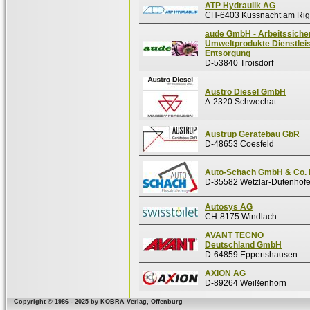
ATP Hydraulik AG
CH-6403 Küssnacht am Rig
aude GmbH - Arbeitssicher
Umweltprodukte Dienstlei
Entsorgung
D-53840 Troisdorf
Austro Diesel GmbH
A-2320 Schwechat
Austrup Gerätebau GbR
D-48653 Coesfeld
Auto-Schach GmbH & Co.
D-35582 Wetzlar-Dutenhof
Autosys AG
CH-8175 Windlach
AVANT TECNO
Deutschland GmbH
D-64859 Eppertshausen
AXION AG
D-89264 Weißenhorn
Copyright © 1986 - 2025 by KOBRA Verlag, Offenburg