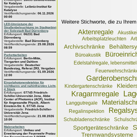
für Katalyse
Vergabestelle:
Leibniz-Institut für
Katalyse
Veröffentlichungsende:
06.11.2026
00:00
Weitere Stichworte, die zu Ihrem
LED-Umrüstung der
Straßenbeleuchtung im Stadtgebiet
Aktenregale
der Solestadt Bad Dürrenberg
Akustik
Erfüllungsort:
06231 Bad
Dürrenberg
Arbeitsplatzleuchten
Ar
Vergabestelle:
Bad Dürrenberg
Veröffentlichungsende:
25.08.2026
Archivschränke
Behälters
08:59
Büroeinric
Büroakustik
Parkettarbeiten
Erfüllungsort:
Berlin-Mitte,
Tiergarten und Dahlem
Edelstahlregale, lebensmitte
Vergabestelle:
Deutscher
Bundestag, Referat ZR3, Vergaben
Feuerwehrschränk
Veröffentlichungsende:
01.09.2026
12:00
Garderobensch
Einzelphotonendetektor für
Kleider
Kindergartenschränke
sichtbares und nahinfrarotes Licht,
4 Stück
Lag
Kragarmregale
Erfüllungsort:
07745 Friedrich-
Schiller-Universität Jena, Abbe
Center of Photonics (ACP), Institut
Materialsch
Langgutregale
für Angewandte Physik, Albert-
Einstein-Str. 6, 07745 Jena
Regalsy
Vergabestelle:
Friedrich-Schiller-
Regalinspektion
Universität Jena
Veröffentlichungsende:
21.08.2026
Schubladenschränke
Schulschr
10:00
S
Sportgeräteschränke
Malerarbeiten
Erfüllungsort:
Umbau und
Trennwandsysteme
Erweiterung der Feuerwehr Pratau
Am Feuerwehrplatz 3 06888