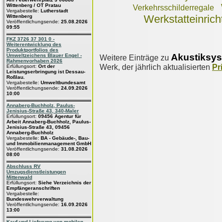
Wittenberg / OT Pratau
Verkehrsschilderregale
Vergabestelle:
Lutherstadt
Werkstatteinric
Wittenberg
Veröffentlichungsende:
25.08.2026
09:55
FKZ 3726 37 301 0 -
Weiterentwicklung des
Produktportfolios des
Akustiksy
Umweltzeichens Blauer Engel -
Weitere Einträge zu
Rahmenvorhaben 2026
Werk, der jährlich aktualisierten
Pr
Erfüllungsort:
Ort der
Leistungserbringung ist Dessau-
Roßlau.
Vergabestelle:
Umweltbundesamt
Veröffentlichungsende:
24.09.2026
10:00
Annaberg-Buchholz, Paulus-
Jenisius-Straße 43, 340-Maler
Erfüllungsort:
09456 Agentur für
Arbeit Annaberg-Buchholz, Paulus-
Jenisius-Straße 43, 09456
Annaberg-Buchholz
Vergabestelle:
BA - Gebäude-, Bau-
und Immobilienmanagement GmbH
Veröffentlichungsende:
31.08.2026
08:00
Abschluss RV
Umzugsdienstleistungen
Mittenwald
Erfüllungsort:
Siehe Verzeichnis der
Empfängeranschriften
Vergabestelle:
Bundeswehrverwaltung
Veröffentlichungsende:
16.09.2026
13:00
Kauf und Lieferung von mobilen