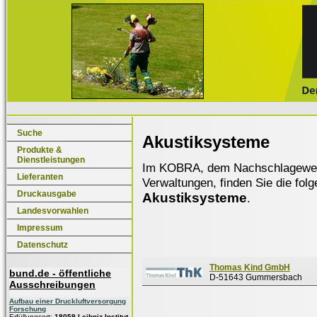
Suche
Akustiksysteme
Produkte &
Dienstleistungen
Im KOBRA, dem Nachschlagewerk f
Lieferanten
Verwaltungen, finden Sie die fol
Druckausgabe
Akustiksysteme
.
Landesvorwahlen
Impressum
Datenschutz
Thomas Kind GmbH
bund.de - öffentliche
D-51643 Gummersbach
Ausschreibungen
Aufbau einer Druckluftversorgung
Forschung
Erfüllungsort:
18059 Leibniz-Institut