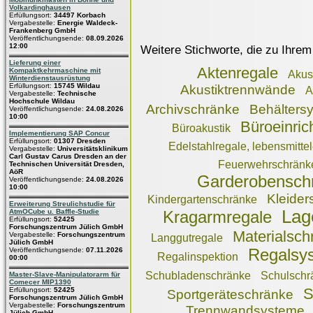
Volkardinghausen
Erfüllungsort:
34497 Korbach
Vergabestelle:
Energie Waldeck-
Frankenberg GmbH
Veröffentlichungsende:
08.09.2026
12:00
Weitere Stichworte, die zu Ihrem
Lieferung einer
Aktenregale
Kompaktkehrmaschine mit
Akus
Winterdienstausrüstung
Erfüllungsort:
15745 Wildau
Akustiktrennwände
A
Vergabestelle:
Technische
Hochschule Wildau
Archivschränke
Behälters
Veröffentlichungsende:
24.08.2026
10:00
Büroeinric
Büroakustik
Implementierung SAP Concur
Erfüllungsort:
01307 Dresden
Edelstahlregale, lebensmitte
Vergabestelle:
Universitätsklinikum
Carl Gustav Carus Dresden an der
Feuerwehrschränk
Technischen Universität Dresden,
AöR
Garderobensch
Veröffentlichungsende:
24.08.2026
10:00
Kleider
Kindergartenschränke
Erweiterung Streulichstudie für
Lag
AtmOCube u. Baffle-Studie
Kragarmregale
Erfüllungsort:
52425
Forschungszentrum Jülich GmbH
Materialsch
Vergabestelle:
Forschungszentrum
Langgutregale
Jülich GmbH
Veröffentlichungsende:
07.11.2026
Regalsy
Regalinspektion
00:00
Schubladenschränke
Schulschr
Master-Slave-Manipulatorarm für
Comecer MIP1390
S
Erfüllungsort:
52425
Sportgeräteschränke
Forschungszentrum Jülich GmbH
Vergabestelle:
Forschungszentrum
Trennwandsysteme
Jülich GmbH