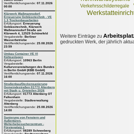
Veröffentlichungsende:
07.11.2026
Verkehrsschilderregale
00:00
Werkstatteinric
Klärwerk Waßmannsdorf,
Erneuerung Gebläsetechnik - VE
1.3 Trockenbauarbeiten
Erfüllungsort:
Erneuerung
Gebläsetechnik, Klärwerk
Waßmannsdorf Straße am
Klärwerk 4, 12529 Schönefeld
Arbeitspla
Weitere Einträge zu
Vergabestelle:
Berliner
Wasserbetriebe
gedruckten Werk, der jährlich aktua
Veröffentlichungsende:
25.08.2026
23:59
Umbau Container VE VI
Kälteanlagen
Erfüllungsort:
10963 Berlin
Vergabestelle:
Kulturveranstaltungen des Bundes
in Berlin GmbH (KBB GmbH)
Veröffentlichungsende:
07.11.2026
16:00
Straßenbau/Deckensanierung
Gemeindestraßen 01773 Altenberg
mit Stadt- u. Ortsteilen 2026
Erfüllungsort:
01773 Altenberg OT
Falkenhain
Vergabestelle:
Stadtverwaltung
Altenberg
Veröffentlichungsende:
25.08.2026
14:00
Sanierung von Fenstern und
Außentüren,
Welterbebesucherzentrum -
Fürstenplatz 1
Erfüllungsort:
08289 Schneeberg
Vergabestelle:
Stadtverwaltung