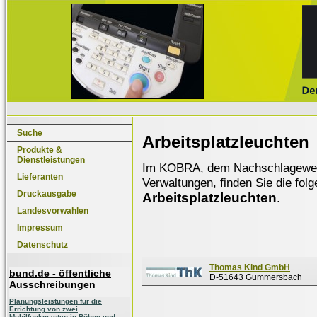
Suche
Arbeitsplatzleuchten
Produkte &
Dienstleistungen
Im KOBRA, dem Nachschlagewerk f
Lieferanten
Verwaltungen, finden Sie die fol
Druckausgabe
Arbeitsplatzleuchten
.
Landesvorwahlen
Impressum
Datenschutz
Thomas Kind GmbH
bund.de - öffentliche
D-51643 Gummersbach
Ausschreibungen
Planungsleistungen für die
Errichtung von zwei
Mobilfunkmasten in Böhne und