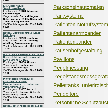
Parkscheinautomaten
Kita Oberer Brühl -
Sanitärinstallation
Erfüllungsort:
78048 Villingen-
Schwenningen
Parksysteme
Vergabestelle:
Stadt Villingen-
Schwenningen, RefBM-Stabsstelle
Zentrale Vergabestelle
Patienten-Notrufsyste
Veröffentlichungsende:
09.09.2026
09:00
Patientenarmbänder
Neubau Bildungscampus Ezach;
PV-Anlage
Erfüllungsort:
71229 Leonberg
Patientenbänder
Vergabestelle:
Stadt Leonberg
Abteilung Bauverwaltung
Veröffentlichungsende:
08.09.2026
10:00
Pausenhofgestaltung
Hochschule Albstadt-Sigmaringen-
Rasterelektronenmikroskop mt
Pavillons
EDX-System (FE-REM)
Erfüllungsort:
72458 Albstadt
Vergabestelle:
Hochschule
Pegelmessung
Albstadt-Sigmaringen
Veröffentlichungsende:
08.09.2026
12:00
Pegelstandsmessgerät
Planungsleistungen für die
Errichtung von zwei
Pellettanks, unterirdisc
Mobilfunkmasten in Böhne und
Volkardinghausen
Erfüllungsort:
34497 Korbach
Vergabestelle:
Energie Waldeck-
Pendeltore
Frankenberg GmbH
Veröffentlichungsende:
08.09.2026
12:00
Persönliche Schutzaus
Neubau einer Abbiegespur auf der