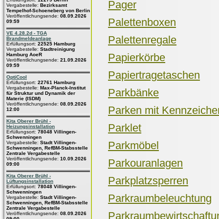
Pager
Vergabestelle:
Bezirksamt
Tempelhof-Schoeneberg von Berlin
Veröffentlichungsende:
08.09.2026
Palettenboxen
09:59
VE 4.28.2d - TGA
Palettenregale
Brandmeldeanlage
Erfüllungsort:
22525 Hamburg
Vergabestelle:
Stadtreinigung
Papierkörbe
Hamburg AoeR
Veröffentlichungsende:
21.09.2026
09:59
Papiertragetaschen
OptiCool
Erfüllungsort:
22761 Hamburg
Vergabestelle:
Max-Planck-Institut
Parkbänke
für Struktur und Dynamik der
Materie (ISDM)
Veröffentlichungsende:
08.09.2026
Parken mit Kennzeiche
12:00
Kita Oberer Brühl -
Parklet
Heizungsinstallation
Erfüllungsort:
78048 Villingen-
Schwenningen
Parkmöbel
Vergabestelle:
Stadt Villingen-
Schwenningen, RefBM-Stabsstelle
Zentrale Vergabestelle
Veröffentlichungsende:
10.09.2026
Parkouranlagen
09:00
Kita Oberer Brühl -
Parkplatzsperren
Lüftungsinstallation
Erfüllungsort:
78048 Villingen-
Schwenningen
Parkraumbeleuchtung
Vergabestelle:
Stadt Villingen-
Schwenningen, RefBM-Stabsstelle
Zentrale Vergabestelle
Parkraumbewirtschaftu
Veröffentlichungsende:
08.09.2026
09:00