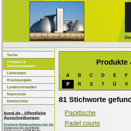
Suche
Produkte 
Produkte &
Dienstleistungen
Lieferanten
A
B
C
D
E
F
Druckausgabe
P
R
S
T
Ü
V
Landesvorwahlen
Impressum
81 Stichworte gefun
Datenschutz
Packtische
bund.de - öffentliche
Ausschreibungen
Padel courts
Erweiterte Rohbauarbeiten fuer die
Sanierung der Sporthalle
Erfüllungsort:
12279 Berlin