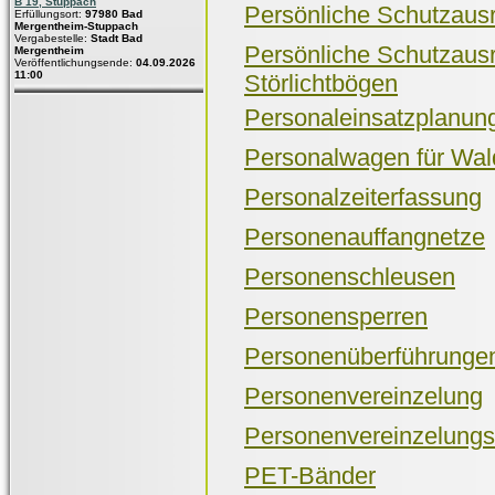
B 19, Stuppach
Persönliche Schutzaus
Erfüllungsort:
97980 Bad
Mergentheim-Stuppach
Vergabestelle:
Stadt Bad
Persönliche Schutzaus
Mergentheim
Veröffentlichungsende:
04.09.2026
11:00
Störlichtbögen
Personaleinsatzplanun
Personalwagen für Wald
Personalzeiterfassung
Personenauffangnetze
Personenschleusen
Personensperren
Personenüberführunge
Personenvereinzelung
Personenvereinzelung
PET-Bänder