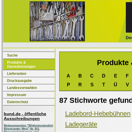
Suche
Produkte 
Produkte &
Dienstleistungen
Lieferanten
A
B
C
D
E
F
Druckausgabe
P
R
S
T
Ü
V
Landesvorwahlen
Impressum
87 Stichworte gefun
Datenschutz
Ladebord-Hebebühnen
bund.de - öffentliche
Ausschreibungen
Ladegeräte
Bebauungsplan "Bildungsstandort
Bösgrunder Weg" Nr. 8/2,
Planungsleistungen und