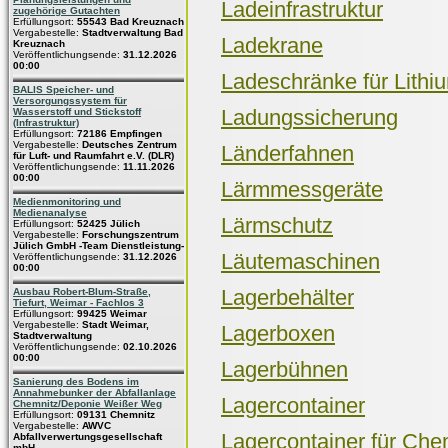
Ladeinfrastruktur
zugehörige Gutachten
Erfüllungsort:
55543 Bad Kreuznach
Vergabestelle:
Stadtverwaltung Bad
Ladekrane
Kreuznach
Veröffentlichungsende:
31.12.2026
00:00
Ladeschränke für Lithi
BALIS Speicher- und
Versorgungssystem für
Ladungssicherung
Wasserstoff und Stickstoff
(Infrastruktur)
Erfüllungsort:
72186 Empfingen
Vergabestelle:
Deutsches Zentrum
Länderfahnen
für Luft- und Raumfahrt e.V. (DLR)
Veröffentlichungsende:
11.11.2026
00:00
Lärmmessgeräte
Medienmonitoring und
Medienanalyse
Lärmschutz
Erfüllungsort:
52425 Jülich
Vergabestelle:
Forschungszentrum
Jülich GmbH -Team Dienstleistung-
Läutemaschinen
Veröffentlichungsende:
31.12.2026
00:00
Lagerbehälter
Ausbau Robert-Blum-Straße,
Tiefurt, Weimar - Fachlos 3
Erfüllungsort:
99425 Weimar
Vergabestelle:
Stadt Weimar,
Lagerboxen
Stadtverwaltung
Veröffentlichungsende:
02.10.2026
00:00
Lagerbühnen
Sanierung des Bodens im
Annahmebunker der Abfallanlage
Lagercontainer
Chemnitz/Deponie Weißer Weg
Erfüllungsort:
09131 Chemnitz
Vergabestelle:
AWVC
Lagercontainer für Che
Abfallverwertungsgesellschaft
mbH