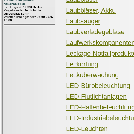
TU-Museumspavillon:
Außenanlagen
Erfüllungsort:
10623 Berlin
Laubbläser, Akku
Vergabestelle:
Technische
Universität Berlin
Veröffentlichungsende:
08.09.2026
Laubsauger
10:00
Laubverladegebläse
Laufwerkskomponenten
Leckage-Notfallprodukt
Leckortung
Lecküberwachung
LED-Bürobeleuchtung
LED-Flutlichtanlagen
LED-Hallenbeleuchtun
LED-Industriebeleucht
LED-Leuchten