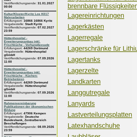
Veröffentlichungsende:
31.01.2027
brennbare Flüssigkeite
00:00
Lagereinrichtungen
Kultur/Kloster/Kyritz Los K017
Malerarbeiten
Erfüllungsort:
16866 16866 Kyritz
Vergabestelle:
Stadt Kyritz
Lagerkästen
Veröffentlichungsende:
07.02.2027
23:59
Lagerregale
Hüttenhospital -
Erweiterungsanbau inkl.
Frischküche - Vorhangfassade
Lagerschränke für Lith
Erfüllungsort:
44269 Dortmund
Vergabestelle:
Hüttenhospital
gGmbH
Lagertanks
Veröffentlichungsende:
07.09.2026
11:00
Lagerzelte
Hüttenhospital -
Erweiterungsanbau inkl.
Frischküche - Küchen-
Betriebstüren
Landkarten
Erfüllungsort:
44269 Dortmund
Vergabestelle:
Hüttenhospital
gGmbH
Langgutregale
Veröffentlichungsende:
07.09.2026
11:00
Lanyards
Rahmenvereinbarung
Publikationen der ökonomischen
Bildung
Lastverteilungsplatten
Erfüllungsort:
47906 Kempen
Vergabestelle:
Deutsche
Bundesbank, Zentralbereich
Beschaffungen
Latexhandschuhe
Veröffentlichungsende:
08.09.2026
23:59
Laubbläser